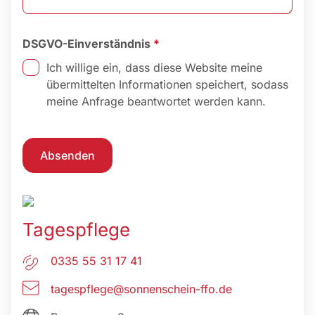
DSGVO-Einverständnis
*
Ich willige ein, dass diese Website meine
übermittelten Informationen speichert, sodass
meine Anfrage beantwortet werden kann.
Absenden
A
l
t
Tagespflege
e
r
0335 55 31 17 41
n
a
tagespflege@sonnenschein-ffo.de
t