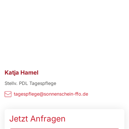
T
e
l
e
f
o
n
Katja Hamel
n
u
Stellv. PDL Tagespflege
m
tagespflege@sonnenschein-ffo.de
m
e
r
T
Jetzt Anfragen
e
l